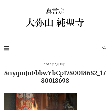
コ
ホ
ン
ー
テ
ム
ン
ツ
へ
ス
キ
ッ
プ
2026年5月29日
8nyqmJnFbbwYbCp1780018682_17
80018698