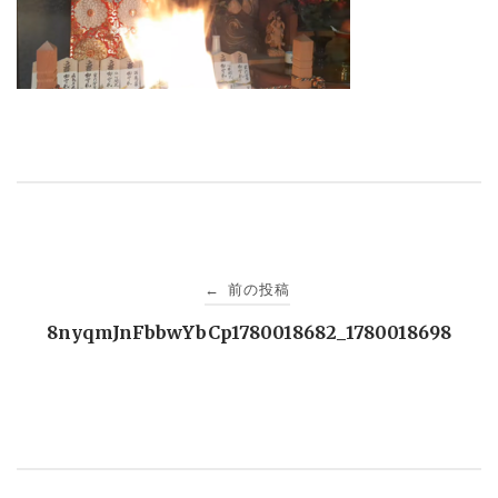
投
前の投稿
←
稿
8nyqmJnFbbwYbCp1780018682_1780018698
ナ
ビ