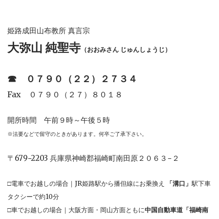
姫路成田山布教所 真言宗
大弥山 純聖寺
（おおみさん じゅんしょうじ）
☎︎
０７９０（２２）２７３４
Fax ０７９０（２７）８０１８
開所時間 午前９時～午後５時
※法要などで留守のときがあります。何卒ご了承下さい。
〒679−2203 兵庫県神崎郡福崎町南田原２０６３−２
□電車でお越しの場合｜JR姫路駅から播但線にお乗換え
「溝口」
駅下車
タクシーで約10分
□車でお越しの場合｜大阪方面・岡山方面ともに
中国自動車道「福崎南