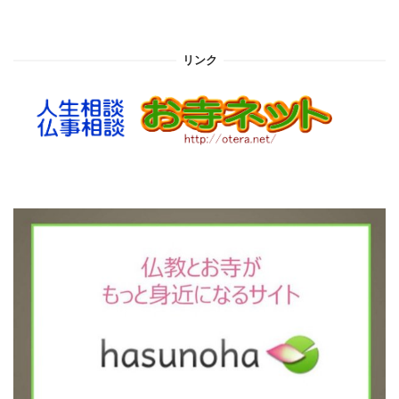
ー
カ
イ
リンク
ブ