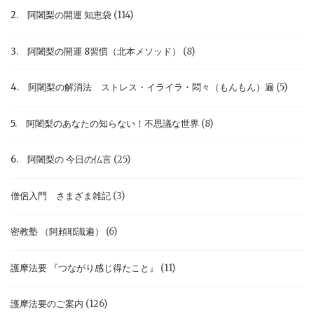
2. 阿闍梨の開運 知恵袋
(114)
3. 阿闍梨の開運 8習慣（北本メソッド）
(8)
4. 阿闍梨の解消法 ストレス・イライラ・悶々（もんもん）遍
(5)
5. 阿闍梨のあなたの知らない！不思議な世界
(8)
6. 阿闍梨の 今日の仏言
(25)
僧侶入門 さまざま雑記
(3)
密教塾 （阿頼耶識遍）
(6)
護摩法要 『つながり感じ得たこと』
(11)
護摩法要のご案内
(126)