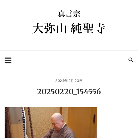
コ
ホ
ン
ー
テ
ム
ン
ツ
へ
ス
キ
ッ
プ
2025年2月20日
20250220_154556