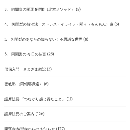
3. 阿闍梨の開運 8習慣（北本メソッド）
(8)
4. 阿闍梨の解消法 ストレス・イライラ・悶々（もんもん）遍
(5)
5. 阿闍梨のあなたの知らない！不思議な世界
(8)
6. 阿闍梨の 今日の仏言
(25)
僧侶入門 さまざま雑記
(3)
密教塾 （阿頼耶識遍）
(6)
護摩法要 『つながり感じ得たこと』
(11)
護摩法要のご案内
(126)
開運寺 純聖寺からの お知らせ
(127)