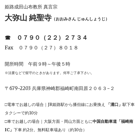
姫路成田山布教所 真言宗
大弥山 純聖寺
（おおみさん じゅんしょうじ）
☎︎
０７９０（２２）２７３４
Fax ０７９０（２７）８０１８
開所時間 午前９時～午後５時
※法要などで留守のときがあります。何卒ご了承下さい。
〒679−2203 兵庫県神崎郡福崎町南田原２０６３−２
□電車でお越しの場合｜JR姫路駅から播但線にお乗換え
「溝口」
駅下車
タクシーで約10分
□車でお越しの場合｜大阪方面・岡山方面ともに
中国自動車道「福崎南
IC」
下車 約2分。無料駐車場あり（約10台）