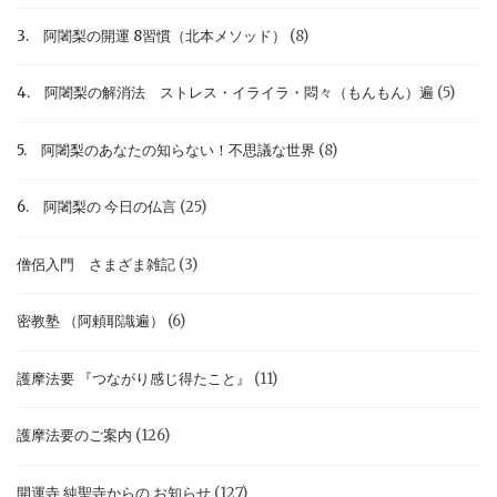
3. 阿闍梨の開運 8習慣（北本メソッド）
(8)
4. 阿闍梨の解消法 ストレス・イライラ・悶々（もんもん）遍
(5)
5. 阿闍梨のあなたの知らない！不思議な世界
(8)
6. 阿闍梨の 今日の仏言
(25)
僧侶入門 さまざま雑記
(3)
密教塾 （阿頼耶識遍）
(6)
護摩法要 『つながり感じ得たこと』
(11)
護摩法要のご案内
(126)
開運寺 純聖寺からの お知らせ
(127)