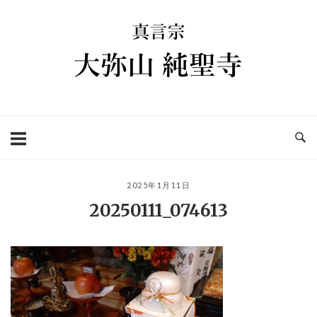
コ
ホ
ン
ー
テ
ム
ン
ツ
へ
ス
キ
ッ
プ
2025年1月11日
20250111_074613