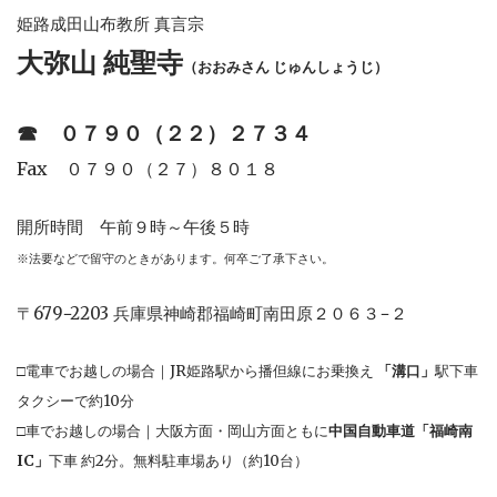
姫路成田山布教所 真言宗
大弥山 純聖寺
（おおみさん じゅんしょうじ）
☎︎
０７９０（２２）２７３４
Fax ０７９０（２７）８０１８
開所時間 午前９時～午後５時
※法要などで留守のときがあります。何卒ご了承下さい。
〒679−2203 兵庫県神崎郡福崎町南田原２０６３−２
□電車でお越しの場合｜JR姫路駅から播但線にお乗換え
「溝口」
駅下車
タクシーで約10分
□車でお越しの場合｜大阪方面・岡山方面ともに
中国自動車道「福崎南
IC」
下車 約2分。無料駐車場あり（約10台）