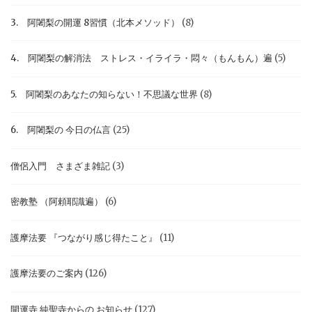
3. 阿闍梨の開運 8習慣（北本メソッド）
(8)
4. 阿闍梨の解消法 ストレス・イライラ・悶々（もんもん）遍
(5)
5. 阿闍梨のあなたの知らない！不思議な世界
(8)
6. 阿闍梨の 今日の仏言
(25)
僧侶入門 さまざま雑記
(3)
密教塾 （阿頼耶識遍）
(6)
護摩法要 『つながり感じ得たこと』
(11)
護摩法要のご案内
(126)
開運寺 純聖寺からの お知らせ
(127)