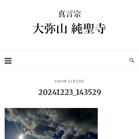
コ
ホ
ン
ー
テ
ム
ン
ツ
へ
ス
キ
ッ
プ
2024年12月23日
20241223_143529