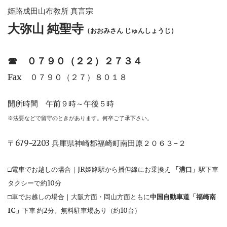
姫路成田山布教所 真言宗
大弥山 純聖寺
（おおみさん じゅんしょうじ）
☎︎
０７９０（２２）２７３４
Fax ０７９０（２７）８０１８
開所時間 午前９時～午後５時
※法要などで留守のときがあります。何卒ご了承下さい。
〒679−2203 兵庫県神崎郡福崎町南田原２０６３−２
□電車でお越しの場合｜JR姫路駅から播但線にお乗換え
「溝口」
駅下車
タクシーで約10分
□車でお越しの場合｜大阪方面・岡山方面ともに
中国自動車道「福崎南
IC」
下車 約2分。無料駐車場あり（約10台）