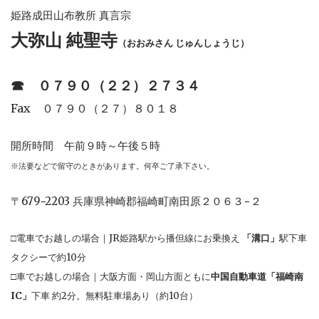
姫路成田山布教所 真言宗
大弥山 純聖寺
（おおみさん じゅんしょうじ）
☎︎
０７９０（２２）２７３４
Fax ０７９０（２７）８０１８
開所時間 午前９時～午後５時
※法要などで留守のときがあります。何卒ご了承下さい。
〒679−2203 兵庫県神崎郡福崎町南田原２０６３−２
□電車でお越しの場合｜JR姫路駅から播但線にお乗換え
「溝口」
駅下車
タクシーで約10分
□車でお越しの場合｜大阪方面・岡山方面ともに
中国自動車道「福崎南
IC」
下車 約2分。無料駐車場あり（約10台）