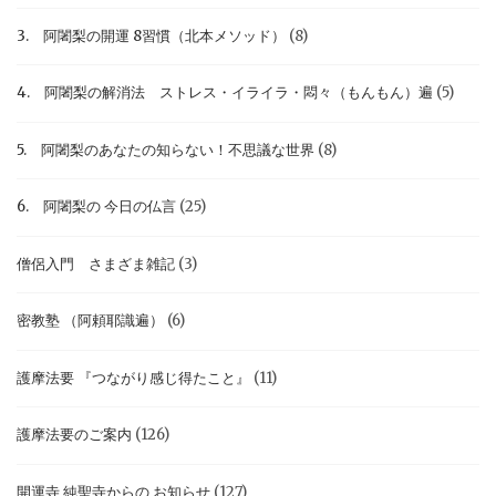
3. 阿闍梨の開運 8習慣（北本メソッド）
(8)
4. 阿闍梨の解消法 ストレス・イライラ・悶々（もんもん）遍
(5)
5. 阿闍梨のあなたの知らない！不思議な世界
(8)
6. 阿闍梨の 今日の仏言
(25)
僧侶入門 さまざま雑記
(3)
密教塾 （阿頼耶識遍）
(6)
護摩法要 『つながり感じ得たこと』
(11)
護摩法要のご案内
(126)
開運寺 純聖寺からの お知らせ
(127)