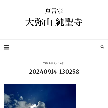
コ
ホ
ン
ー
テ
ム
ン
ツ
へ
ス
キ
ッ
プ
2024年9月14日
20240914_130258