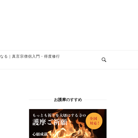
なる｜真言宗僧侶入門・得度修行
お護摩のすすめ