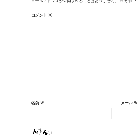
メールアドレスが公開されることはありません。
※
が付い
ー
コメント
※
シ
ョ
ン
名前
※
メール