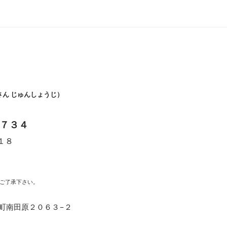
さん じゅんしょうじ）
７３４
１８
時
ご了承下さい。
福崎町南田原２０６３−２