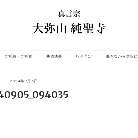
ホ
ー
ム
ご祈願・ご祈祷
葬儀法要
行事予定
働きながら僧侶に
2024年9月6日
40905_094035