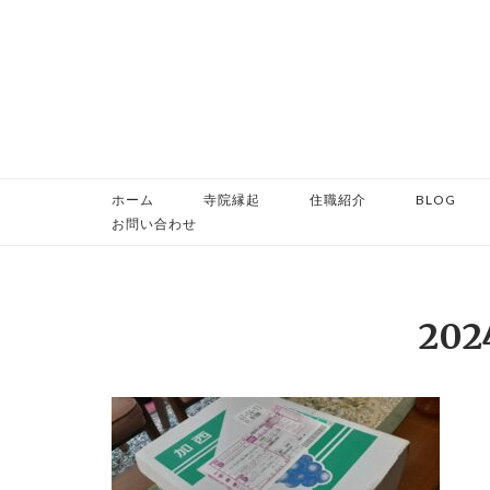
コ
ン
テ
ン
ツ
へ
ス
ホーム
寺院縁起
住職紹介
BLOG
キ
お問い合わせ
ッ
プ
202