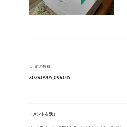
投
前の投稿
←
稿
20240905_094035
ナ
ビ
コメントを残す
ゲ