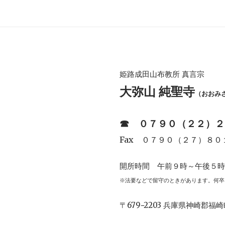
姫路成田山布教所 真言宗
大弥山 純聖寺
（おおみ
☎︎
０７９０（２２）２
Fax ０７９０（２７）８０
開所時間 午前９時～午後５
※法要などで留守のときがあります。何卒
〒679−2203 兵庫県神崎郡