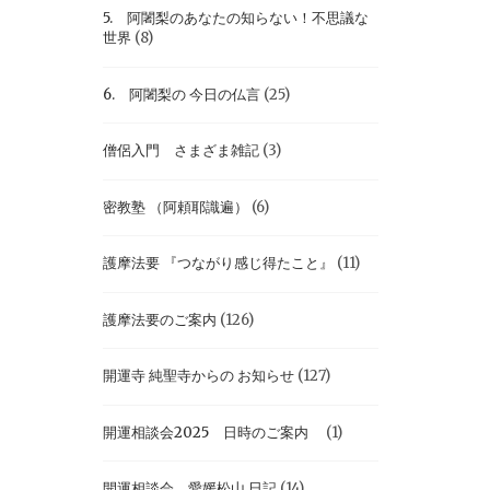
5. 阿闍梨のあなたの知らない！不思議な
世界
(8)
6. 阿闍梨の 今日の仏言
(25)
僧侶入門 さまざま雑記
(3)
密教塾 （阿頼耶識遍）
(6)
護摩法要 『つながり感じ得たこと』
(11)
護摩法要のご案内
(126)
開運寺 純聖寺からの お知らせ
(127)
開運相談会2025 日時のご案内
(1)
開運相談会 愛媛松山 日記
(14)