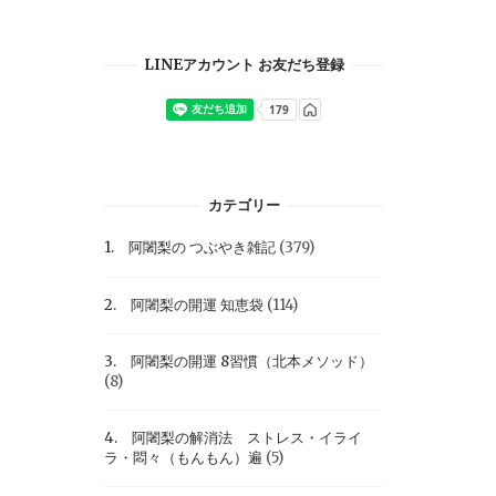
LINEアカウント お友だち登録
カテゴリー
1. 阿闍梨の つぶやき雑記
(379)
2. 阿闍梨の開運 知恵袋
(114)
3. 阿闍梨の開運 8習慣（北本メソッド）
(8)
4. 阿闍梨の解消法 ストレス・イライ
ラ・悶々（もんもん）遍
(5)