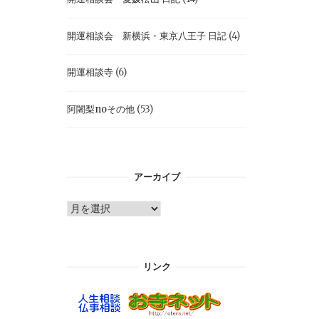
開運相談会 新横浜・東京八王子 日記
(4)
開運相談寺
(6)
阿闍梨noその他
(53)
アーカイブ
ア
ー
カ
イ
リンク
ブ