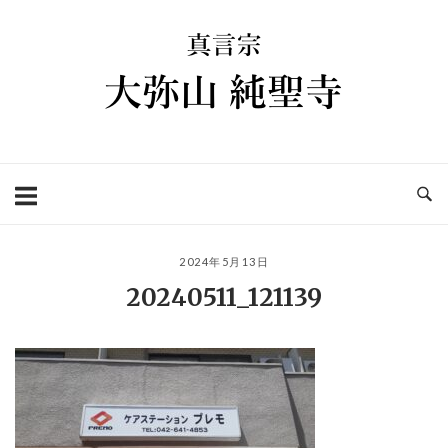
コ
ホ
ン
ー
テ
ム
ン
ツ
へ
ス
キ
ッ
プ
2024年5月13日
20240511_121139