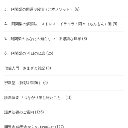
3. 阿闍梨の開運 8習慣（北本メソッド）
(8)
4. 阿闍梨の解消法 ストレス・イライラ・悶々（もんもん）遍
(5)
5. 阿闍梨のあなたの知らない！不思議な世界
(8)
6. 阿闍梨の 今日の仏言
(25)
僧侶入門 さまざま雑記
(3)
密教塾 （阿頼耶識遍）
(6)
護摩法要 『つながり感じ得たこと』
(11)
護摩法要のご案内
(126)
開運寺 純聖寺からの お知らせ
(127)