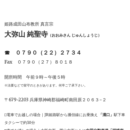
姫路成田山布教所 真言宗
大弥山 純聖寺
（おおみさん じゅんしょうじ）
☎︎
０７９０（２２）２７３４
Fax ０７９０（２７）８０１８
開所時間 午前９時～午後５時
※法要などで留守のときがあります。何卒ご了承下さい。
〒679−2203 兵庫県神崎郡福崎町南田原２０６３−２
□電車でお越しの場合｜JR姫路駅から播但線にお乗換え
「溝口」
駅下車
タクシーで約10分