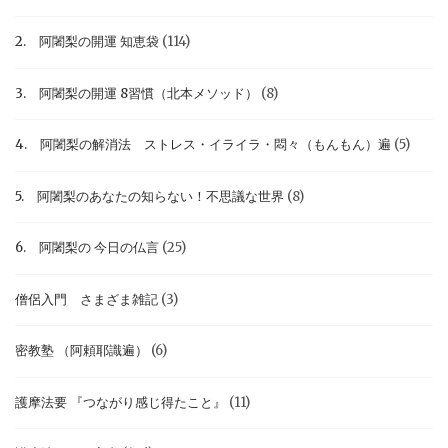
2. 阿闍梨の開運 知恵袋
(114)
3. 阿闍梨の開運 8習慣（北本メソッド）
(8)
4. 阿闍梨の解消法 ストレス・イライラ・悶々（もんもん）遍
(5)
5. 阿闍梨のあなたの知らない！不思議な世界
(8)
6. 阿闍梨の 今日の仏言
(25)
僧侶入門 さまざま雑記
(3)
密教塾 （阿頼耶識遍）
(6)
護摩法要 『つながり感じ得たこと』
(11)