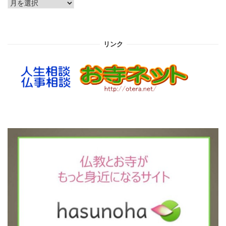
ア
ー
カ
イ
リンク
ブ