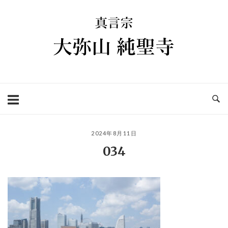
コ
ホ
ン
ー
テ
ム
ン
ツ
へ
ス
キ
ッ
プ
2024年8月11日
034