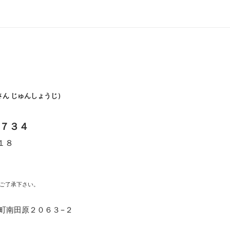
さん じゅんしょうじ）
７３４
１８
時
ご了承下さい。
福崎町南田原２０６３−２