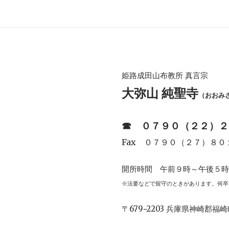
姫路成田山布教所 真言宗
大弥山 純聖寺
（おおみ
☎︎
０７９０（２２）２
Fax ０７９０（２７）８０
開所時間 午前９時～午後５
※法要などで留守のときがあります。何卒
〒679−2203 兵庫県神崎郡