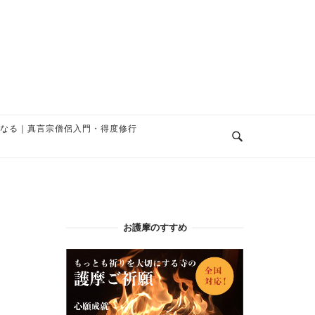
なる｜真言宗僧侶入門・得度修行
お護摩のすすめ