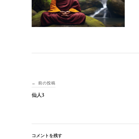
投
前の投稿
←
稿
仙人3
ナ
ビ
コメントを残す