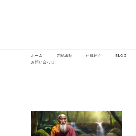
コ
ン
テ
ン
ツ
へ
ス
ホーム
寺院縁起
住職紹介
BLOG
キ
お問い合わせ
ッ
プ