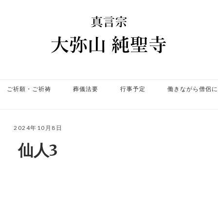
ホ
ー
ム
ご祈願・ご祈祷
葬儀法要
行事予定
働きながら僧侶に
2024年10月8日
仙人3