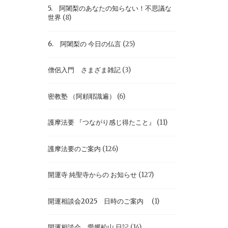
5. 阿闍梨のあなたの知らない！不思議な
世界
(8)
6. 阿闍梨の 今日の仏言
(25)
僧侶入門 さまざま雑記
(3)
密教塾 （阿頼耶識遍）
(6)
護摩法要 『つながり感じ得たこと』
(11)
護摩法要のご案内
(126)
開運寺 純聖寺からの お知らせ
(127)
開運相談会2025 日時のご案内
(1)
開運相談会 愛媛松山 日記
(14)