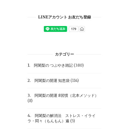
LINEアカウント お友だち登録
カテゴリー
1. 阿闍梨の つぶやき雑記
(380)
2. 阿闍梨の開運 知恵袋
(114)
3. 阿闍梨の開運 8習慣（北本メソッド）
(8)
4. 阿闍梨の解消法 ストレス・イライ
ラ・悶々（もんもん）遍
(5)