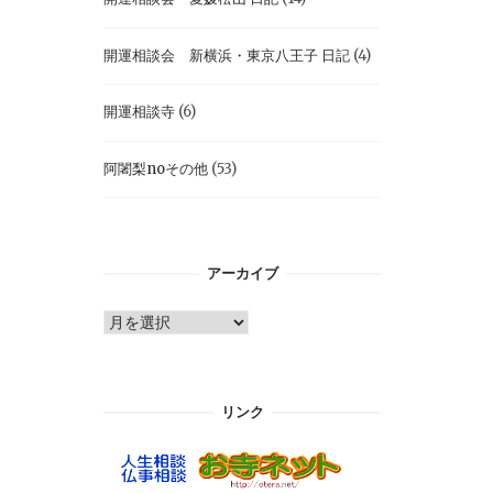
開運相談会 新横浜・東京八王子 日記
(4)
開運相談寺
(6)
阿闍梨noその他
(53)
アーカイブ
ア
ー
カ
イ
リンク
ブ