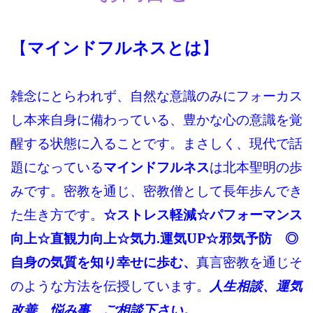
【
マインドフルネスとは
】
雑念にとらわれず、自然な意識のみにフォーカス
し本来自身に備わっている、豊かな心の意識を覚
醒する状態に入ることです。まさしく、現代で話
題になっている
マインドフルネス
は北本聖明の歩
みです。密教を通じ、密教僧として長年歩んでき
た生き方です。
☆ストレス軽減☆パフォーマンス
向上☆直観力向上☆気力.運気UP☆邪気予防 ◎
自身の気質を知り幸せに歩む、
真言密教を通じそ
のような方法を伝授しています。
人生相談、運気
改善、悩み事
、
ご相談下さい。