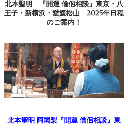
北本聖明 『開運 僧侶相談』東京・八
王子・新横浜・愛媛松山 2025年日程
のご案内！
北本聖明 阿闍梨
『開運 僧侶相談』東