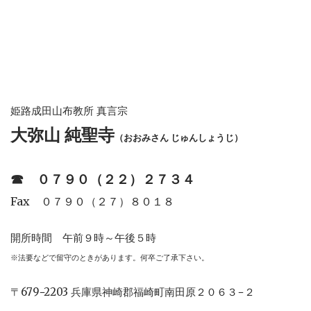
姫路成田山布教所 真言宗
大弥山 純聖寺
（おおみさん じゅんしょうじ）
☎︎
０７９０（２２）２７３４
Fax ０７９０（２７）８０１８
開所時間 午前９時～午後５時
※法要などで留守のときがあります。何卒ご了承下さい。
〒679−2203 兵庫県神崎郡福崎町南田原２０６３−２