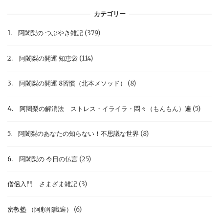
カテゴリー
1. 阿闍梨の つぶやき雑記
(379)
2. 阿闍梨の開運 知恵袋
(114)
3. 阿闍梨の開運 8習慣（北本メソッド）
(8)
4. 阿闍梨の解消法 ストレス・イライラ・悶々（もんもん）遍
(5)
5. 阿闍梨のあなたの知らない！不思議な世界
(8)
6. 阿闍梨の 今日の仏言
(25)
僧侶入門 さまざま雑記
(3)
密教塾 （阿頼耶識遍）
(6)