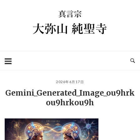
コ
ホ
ン
ー
テ
ム
ン
ツ
へ
ス
キ
ッ
プ
2026年6月17日
Gemini_Generated_Image_ou9hrk
ou9hrkou9h