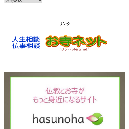
ー
カ
イ
リンク
ブ