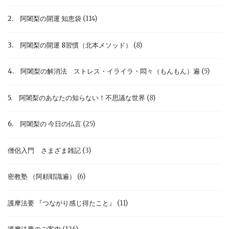
2. 阿闍梨の開運 知恵袋
(114)
3. 阿闍梨の開運 8習慣（北本メソッド）
(8)
4. 阿闍梨の解消法 ストレス・イライラ・悶々（もんもん）遍
(5)
5. 阿闍梨のあなたの知らない！不思議な世界
(8)
6. 阿闍梨の 今日の仏言
(25)
僧侶入門 さまざま雑記
(3)
密教塾 （阿頼耶識遍）
(6)
護摩法要 『つながり感じ得たこと』
(11)