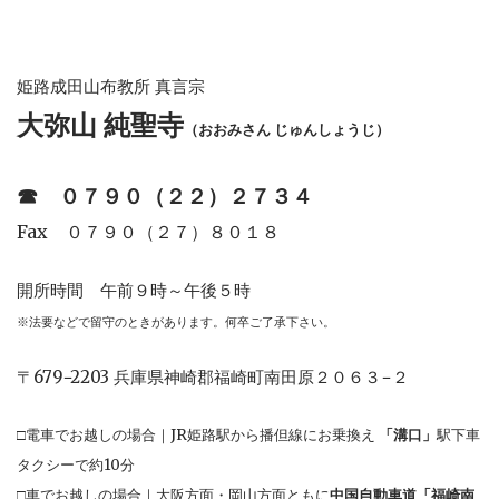
姫路成田山布教所 真言宗
大弥山 純聖寺
（おおみさん じゅんしょうじ）
☎︎
０７９０（２２）２７３４
Fax ０７９０（２７）８０１８
開所時間 午前９時～午後５時
※法要などで留守のときがあります。何卒ご了承下さい。
〒679−2203 兵庫県神崎郡福崎町南田原２０６３−２
□電車でお越しの場合｜JR姫路駅から播但線にお乗換え
「溝口」
駅下車
タクシーで約10分
□車でお越しの場合｜大阪方面・岡山方面ともに
中国自動車道「福崎南