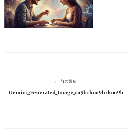
投
前の投稿
←
稿
Gemini_Generated_Image_ou9hrkou9hrkou9h
ナ
ビ