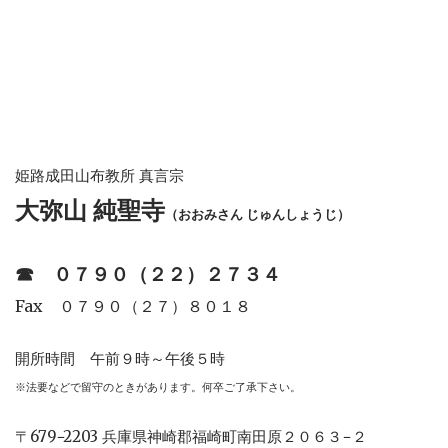
姫路成田山布教所 真言宗
大弥山 純聖寺
（おおみさん じゅんしょうじ）
☎︎
０７９０（２２）２７３４
Fax ０７９０（２７）８０１８
開所時間 午前９時～午後５時
※法要などで留守のときがあります。何卒ご了承下さい。
〒679−2203 兵庫県神崎郡福崎町南田原２０６３−２