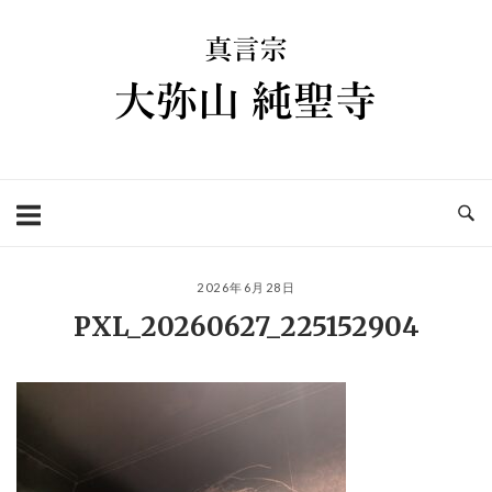
コ
ホ
ン
ー
テ
ム
ン
ツ
へ
ス
キ
ッ
プ
2026年6月28日
PXL_20260627_225152904