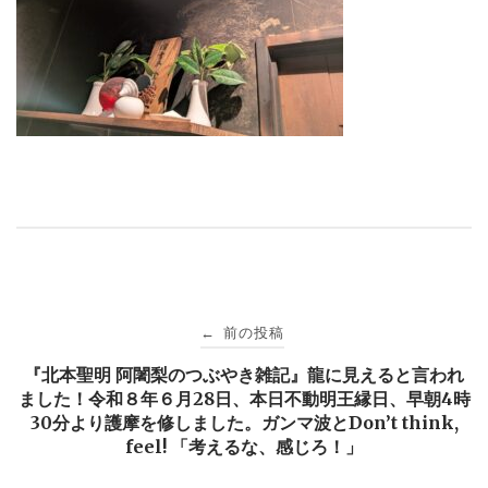
投
前の投稿
←
稿
『北本聖明 阿闍梨のつぶやき雑記』龍に見えると言われ
ました！令和８年６月28日、本日不動明王縁日、早朝4時
30分より護摩を修しました。ガンマ波とDon’t think,
ナ
feel! 「考えるな、感じろ！」