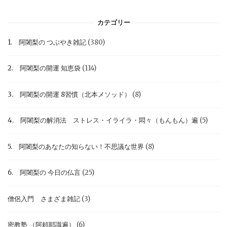
カテゴリー
1. 阿闍梨の つぶやき雑記
(380)
2. 阿闍梨の開運 知恵袋
(114)
3. 阿闍梨の開運 8習慣（北本メソッド）
(8)
4. 阿闍梨の解消法 ストレス・イライラ・悶々（もんもん）遍
(5)
5. 阿闍梨のあなたの知らない！不思議な世界
(8)
6. 阿闍梨の 今日の仏言
(25)
僧侶入門 さまざま雑記
(3)
密教塾 （阿頼耶識遍）
(6)